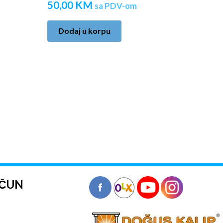
50,00
KM
sa PDV-om
Dodaj u korpu
AČUN