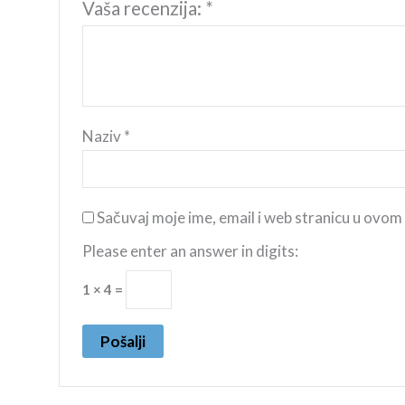
Vaša recenzija:
*
Naziv
*
Sačuvaj moje ime, email i web stranicu u ovo
Please enter an answer in digits:
1 × 4 =