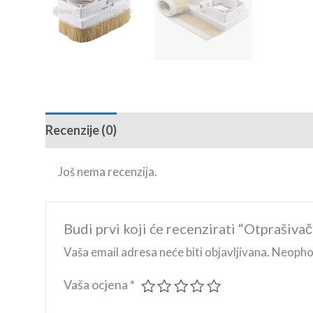
Recenzije (0)
Još nema recenzija.
Budi prvi koji će recenzirati “Otprašiv
Vaša email adresa neće biti objavljivana.
Neophod
Vaša ocjena
*