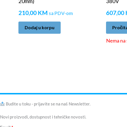
20mm)
380V
210,00
KM
607,00
sa PDV-om
Dodaj u korpu
Pročita
Nema na 
Budite u toku - prijavite se na naš Newsletter.
Novi proizvodi, dostupnost i tehničke novosti.