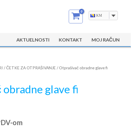
KM
AKTUELNOSTI
KONTAKT
MOJ RAČUN
RI
/
ČETKE ZA OTPRAŠIVANJE
/ Otprašivač obradne glave fi
 obradne glave fi
PDV-om