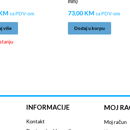
mm)
KM
73,00
KM
sa PDV-om
sa PDV-om
j više
Dodaj u korpu
stanju
INFORMACIJE
MOJ R
Kontakt
Moj račun