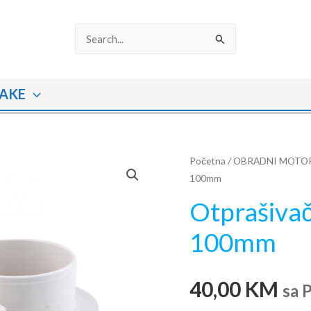
Search
for:
AKE
Otprašivač
Početna
/
OBRADNI MOTO
100mm
obradne
glave
Otprašivač
fi
100mm
100mm
količina
40,00
KM
sa 