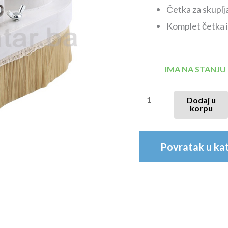
Četka za skuplj
Komplet četka i
IMA NA STANJU
Dodaj u
korpu
Povratak u kat