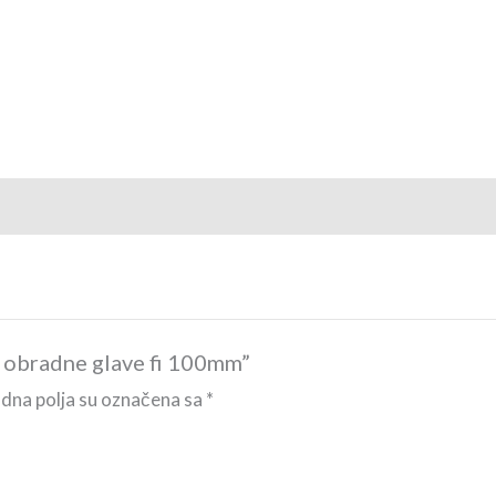
ač obradne glave fi 100mm”
na polja su označena sa
*