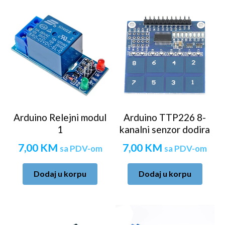
Arduino Relejni modul
Arduino TTP226 8-
1
kanalni senzor dodira
7,00
KM
7,00
KM
sa PDV-om
sa PDV-om
Dodaj u korpu
Dodaj u korpu