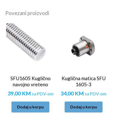
Povezani proizvodi
SFU1605 Kuglično
Kuglična matica SFU
navojno vreteno
1605-3
39,00
KM
34,00
KM
sa PDV-om
sa PDV-om
Dodaj u korpu
Dodaj u korpu