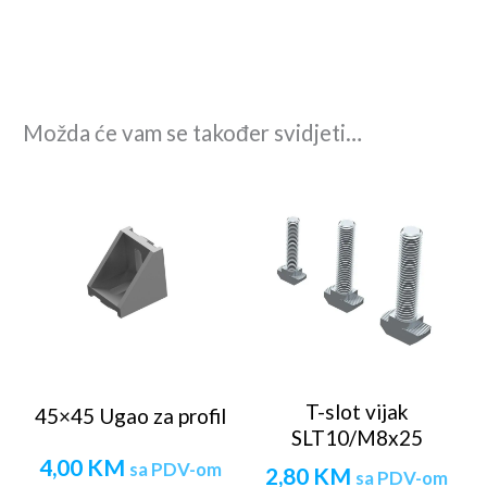
Možda će vam se također svidjeti…
T-slot vijak
45×45 Ugao za profil
SLT10/M8x25
4,00
KM
sa PDV-om
2,80
KM
sa PDV-om