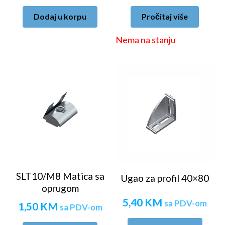
Dodaj u korpu
Pročitaj više
Nema na stanju
SLT10/M8 Matica sa
Ugao za profil 40×80
oprugom
5,40
KM
sa PDV-om
1,50
KM
sa PDV-om