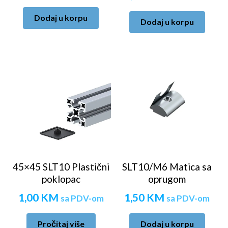
Dodaj u korpu
Dodaj u korpu
45×45 SLT10 Plastični
SLT10/M6 Matica sa
poklopac
oprugom
1,00
KM
1,50
KM
sa PDV-om
sa PDV-om
Pročitaj više
Dodaj u korpu