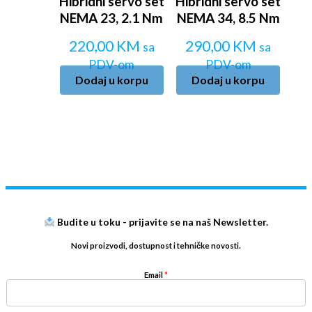
Hibridni servo set
Hibridni servo set
NEMA 23, 2.1 Nm
NEMA 34, 8.5 Nm
220,00
KM
290,00
KM
sa
sa
PDV-om
PDV-om
Dodaj u korpu
Dodaj u korpu
Budite u toku - prijavite se na naš Newsletter.
Novi proizvodi, dostupnost i tehničke novosti.
Email
*