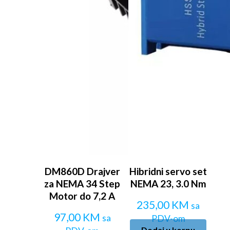
DM860D Drajver
Hibridni servo set
za NEMA 34 Step
NEMA 23, 3.0 Nm
Motor do 7,2 A
235,00
KM
sa
97,00
KM
sa
PDV-om
Dodaj u korpu