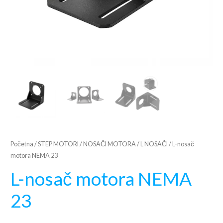
Početna
/
STEP MOTORI
/
NOSAČI MOTORA
/
L NOSAČI
/ L-nosač
motora NEMA 23
L-nosač motora NEMA
23