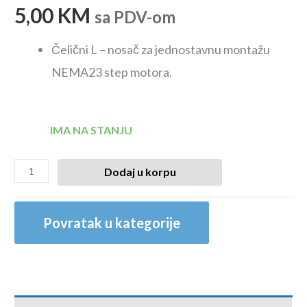
5,00
KM
sa PDV-om
Čelični L – nosač za jednostavnu montažu
NEMA23 step motora.
IMA NA STANJU
Dodaj u korpu
Povratak u kategorije