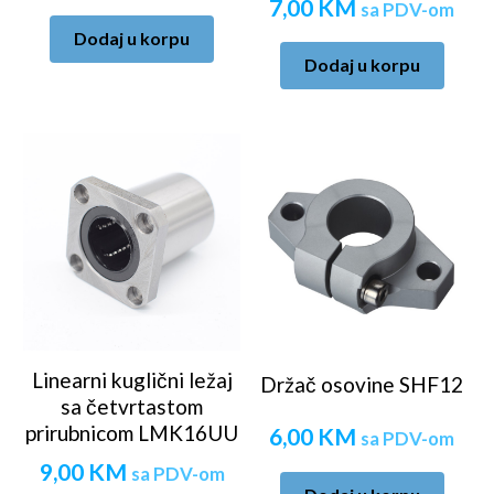
7,00
KM
sa PDV-om
Dodaj u korpu
Dodaj u korpu
Linearni kuglični ležaj
Držač osovine SHF12
sa četvrtastom
prirubnicom LMK16UU
6,00
KM
sa PDV-om
9,00
KM
sa PDV-om