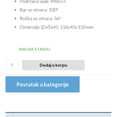
Podržava vijak: M8x53
Bar se otvara: 100°
Ručka se otvara: 56°
Dimenzije (DxŠxV): 116x45x150 mm
IMA NA STANJU
Dodaj u korpu
Povratak u kategorije