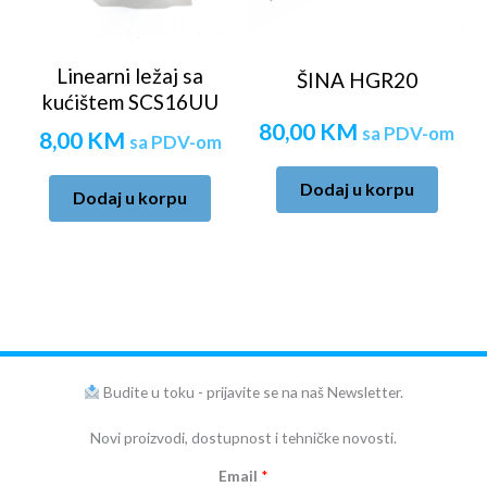
Linearni ležaj sa
ŠINA HGR20
kućištem SCS16UU
80,00
KM
sa PDV-om
8,00
KM
sa PDV-om
Dodaj u korpu
Dodaj u korpu
Budite u toku - prijavite se na naš Newsletter.
Novi proizvodi, dostupnost i tehničke novosti.
Email
*