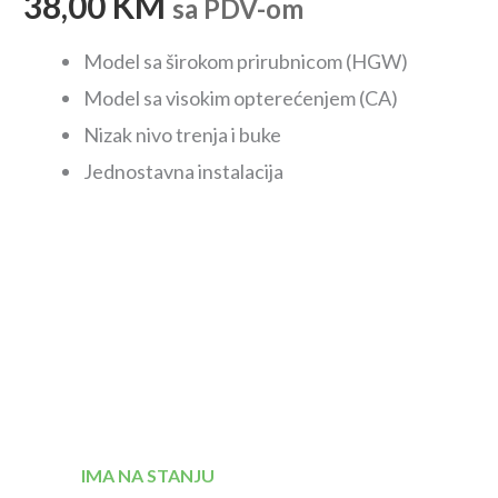
38,00
KM
sa PDV-om
Model sa širokom prirubnicom (HGW)
Model sa visokim opterećenjem (CA)
Nizak nivo trenja i buke
Jednostavna instalacija
IMA NA STANJU