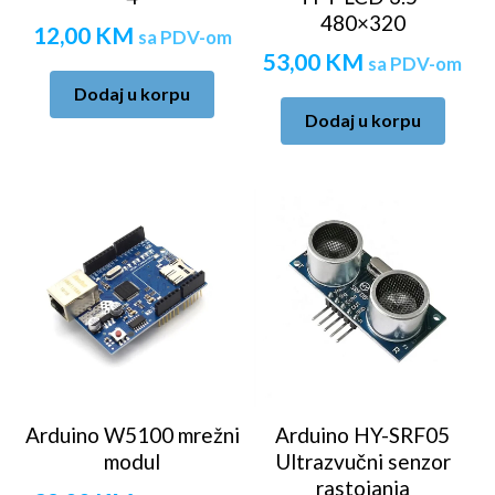
480×320
12,00
KM
sa PDV-om
53,00
KM
sa PDV-om
Dodaj u korpu
Dodaj u korpu
Arduino W5100 mrežni
Arduino HY-SRF05
modul
Ultrazvučni senzor
rastojanja