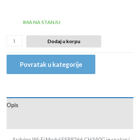
IMA NA STANJU
Dodaj u korpu
Povratak u kategorije
Opis
Recenzije (0)
Arduino Wi-Fi Modul ESP8266 CH340G je snažan i