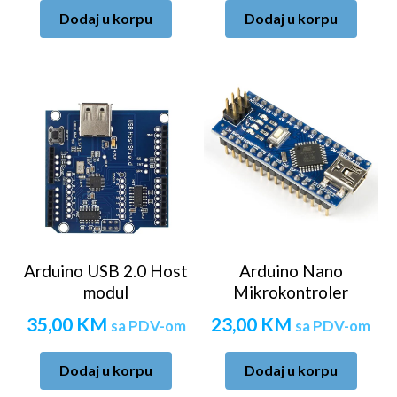
Dodaj u korpu
Dodaj u korpu
Arduino USB 2.0 Host
Arduino Nano
modul
Mikrokontroler
35,00
KM
23,00
KM
sa PDV-om
sa PDV-om
Dodaj u korpu
Dodaj u korpu