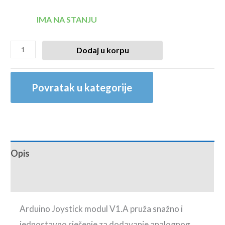
IMA NA STANJU
Dodaj u korpu
Povratak u kategorije
Opis
Recenzije (0)
Arduino Joystick modul V1.A pruža snažno i
jednostavno rješenje za dodavanje analognog