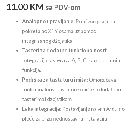
11,00
KM
sa PDV-om
Analogno upravljanje:
Precizno praćenje
pokreta po X i Y osama uz pomoć
integrisanog džojstika.
Tasteri za dodatne funkcionalnosti:
Integracija tastera za A, B, C, kao i dodatnih
funkcija.
Podrška za tastaturu i miša:
Omogućava
funkcionalnost tastature i miša sa dodatnim
tasterima i džojstikom.
Laka integracija:
Postavljanje na vrh Arduino
ploče za brzu i jednostavnu instalaciju.