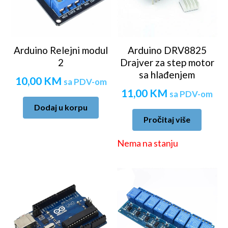
Arduino Relejni modul
Arduino DRV8825
2
Drajver za step motor
sa hlađenjem
10,00
KM
sa PDV-om
11,00
KM
sa PDV-om
Dodaj u korpu
Pročitaj više
Nema na stanju