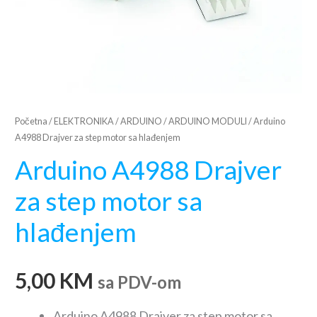
Početna
/
ELEKTRONIKA
/
ARDUINO
/
ARDUINO MODULI
/ Arduino
A4988 Drajver za step motor sa hlađenjem
Arduino A4988 Drajver
za step motor sa
hlađenjem
5,00
KM
sa PDV-om
Arduino A4988 Drajver za step motor sa