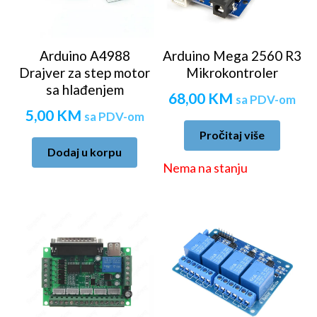
Arduino A4988
Arduino Mega 2560 R3
Drajver za step motor
Mikrokontroler
sa hlađenjem
68,00
KM
sa PDV-om
5,00
KM
sa PDV-om
Pročitaj više
Dodaj u korpu
Nema na stanju