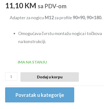
11,10
KM
sa PDV-om
Adapter za nogicu
M12
za profile
90×90, 90×180.
Omogućava čvrstu montažu nogica i točkova
na konstrukciji.
IMA NA STANJU
Dodaj u korpu
Povratak u kategorije