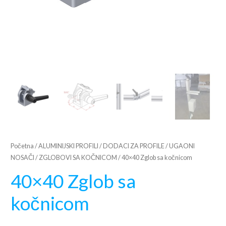
Početna
/
ALUMINIJSKI PROFILI
/
DODACI ZA PROFILE
/
UGAONI
NOSAČI
/
ZGLOBOVI SA KOČNICOM
/ 40×40 Zglob sa kočnicom
40×40 Zglob sa
kočnicom