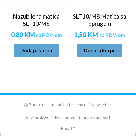
Nazubljena matica
SLT10/M8 Matica sa
SLT10/M6
oprugom
0,80
KM
1,50
KM
sa PDV-om
sa PDV-om
Dodaj u korpu
Dodaj u korpu
Budite u toku - prijavite se na naš Newsletter.
Novi proizvodi, dostupnost i tehničke novosti.
Email
*