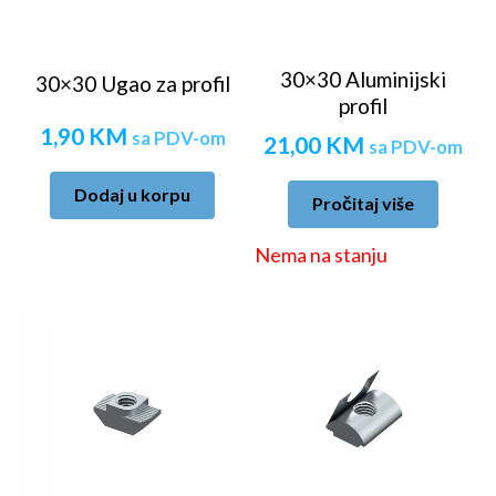
30×30 Aluminijski
30×30 Ugao za profil
profil
1,90
KM
sa PDV-om
21,00
KM
sa PDV-om
Dodaj u korpu
Pročitaj više
Nema na stanju