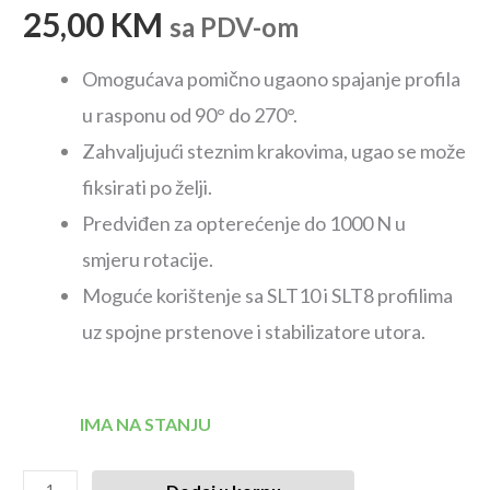
25,00
KM
sa PDV-om
Omogućava pomično ugaono spajanje profila
u rasponu od 90° do 270°.
Zahvaljujući steznim krakovima, ugao se može
fiksirati po želji.
Predviđen za opterećenje do 1000 N u
smjeru rotacije.
Moguće korištenje sa SLT10 i SLT8 profilima
uz spojne prstenove i stabilizatore utora.
IMA NA STANJU