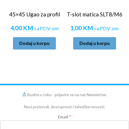
45×45 Ugao za profil
T-slot matica SLT8/M6
4,00
KM
1,00
KM
sa PDV-om
sa PDV-om
Dodaj u korpu
Dodaj u korpu
Budite u toku - prijavite se na naš Newsletter.
Novi proizvodi, dostupnost i tehničke novosti.
Email
*