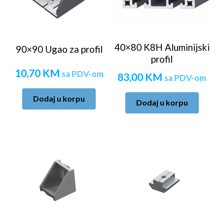
40×80 K8H Aluminijski
90×90 Ugao za profil
profil
10,70
KM
sa PDV-om
83,00
KM
sa PDV-om
Dodaj u korpu
Dodaj u korpu