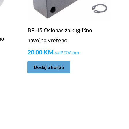
BF-15 Oslonac za kuglično
no
navojno vreteno
20,00
KM
sa PDV-om
Dodaj u korpu