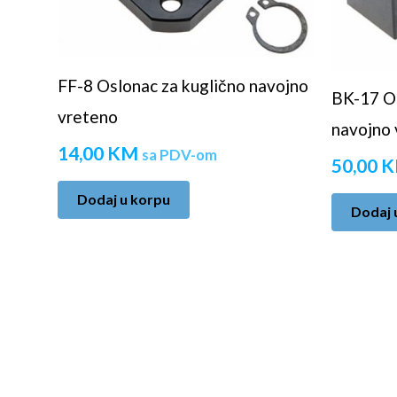
FF-8 Oslonac za kuglično navojno
BK-17 Os
vreteno
navojno 
14,00
KM
sa PDV-om
50,00
K
Dodaj u korpu
Dodaj 