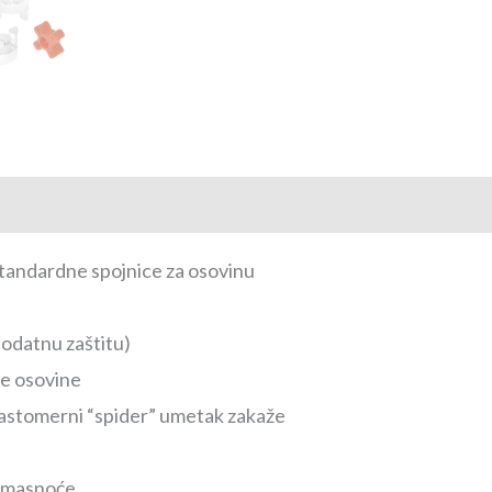
standardne spojnice za osovinu
dodatnu zaštitu)
je osovine
elastomerni “spider” umetak zakaže
 i masnoće