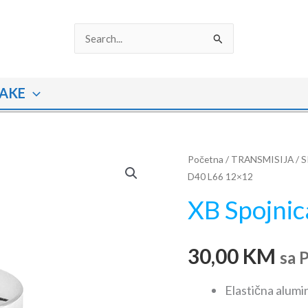
Search
for:
AKE
XB
Početna
/
TRANSMISIJA
/
S
D40 L66 12×12
Spojnica
D40
XB Spojni
L66
12x12
30,00
KM
količina
sa 
Elastična alumi