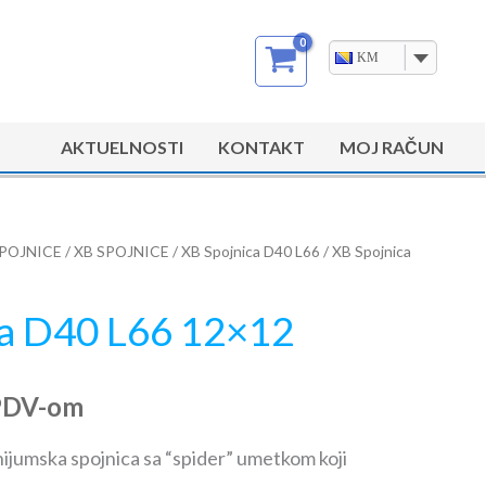
KM
AKTUELNOSTI
KONTAKT
MOJ RAČUN
POJNICE
/
XB SPOJNICE
/
XB Spojnica D40 L66
/ XB Spojnica
ca D40 L66 12×12
PDV-om
nijumska spojnica sa “spider” umetkom koji