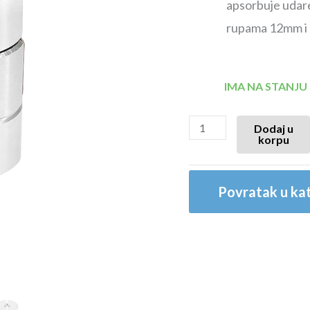
apsorbuje udare
rupama 12mm i
IMA NA STANJU
Dodaj u
korpu
Povratak u kat