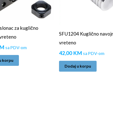
lonac za kuglično
SFU1204 Kuglično navoj
vreteno
vreteno
M
sa PDV-om
42,00
KM
sa PDV-om
u korpu
Dodaj u korpu