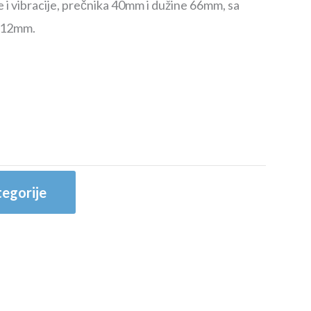
 i vibracije, prečnika 40mm i dužine 66mm, sa
 12mm.
egorije