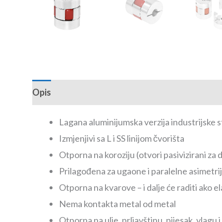
Opis
Recenzije (0)
Lagana aluminijumska verzija industrijske 
Izmjenjivi sa L i SS linijom čvorišta
Otporna na koroziju (otvori pasivizirani za 
Prilagođena za ugaone i paralelne asimetri
Otporna na kvarove – i dalje će raditi ako 
Nema kontakta metal od metal
Otporna na ulje, prljavštinu, pijesak, vlagu