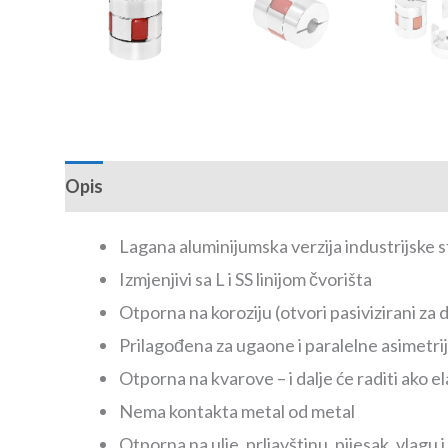
Opis
Recenzije (0)
Lagana aluminijumska verzija industrijske 
Izmjenjivi sa L i SS linijom čvorišta
Otporna na koroziju (otvori pasivizirani za 
Prilagođena za ugaone i paralelne asimetri
Otporna na kvarove – i dalje će raditi ako 
Nema kontakta metal od metal
Otporna na ulje, prljavštinu, pijesak, vlagu