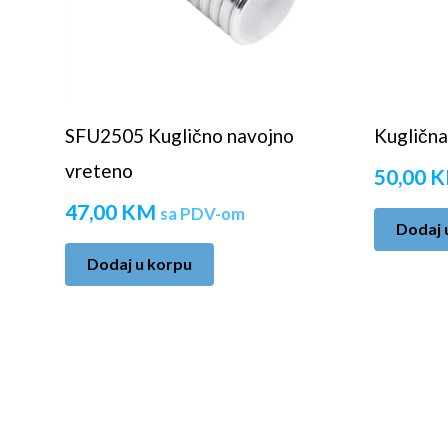
SFU2505 Kuglično navojno
Kuglična
vreteno
50,00
K
47,00
KM
sa PDV-om
Dodaj 
Dodaj u korpu