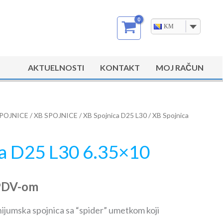
KM
AKTUELNOSTI
KONTAKT
MOJ RAČUN
POJNICE
/
XB SPOJNICE
/
XB Spojnica D25 L30
/ XB Spojnica
ca D25 L30 6.35×10
PDV-om
nijumska spojnica sa “spider” umetkom koji