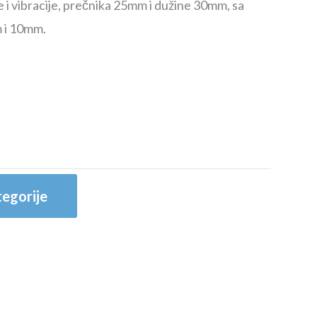
 i vibracije, prečnika 25mm i dužine 30mm, sa
 i 10mm.
egorije