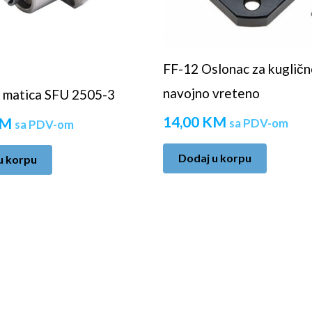
FF-12 Oslonac za kuglič
navojno vreteno
 matica SFU 2505-3
14,00
KM
M
sa PDV-om
sa PDV-om
Dodaj u korpu
u korpu