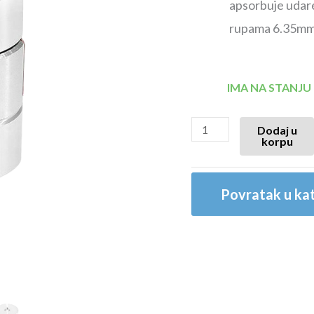
apsorbuje udare
rupama 6.35mm
IMA NA STANJU
Dodaj u
korpu
Povratak u kat