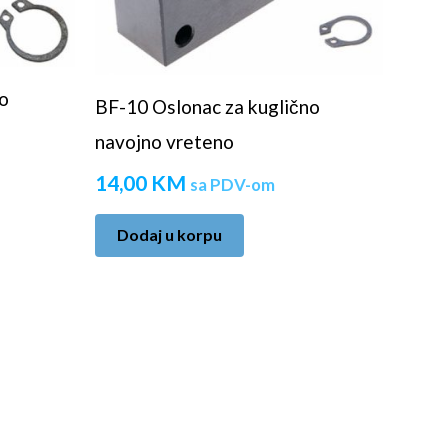
no
BF-10 Oslonac za kuglično
navojno vreteno
14,00
KM
sa PDV-om
Dodaj u korpu