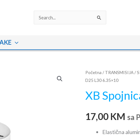
Search
for:
AKE
XB
Početna
/
TRANSMISIJA
/
S
D25 L30 6.35×10
Spojnica
D25
XB Spojni
L30
6.35x10
17,00
KM
količina
sa 
Elastična alumi