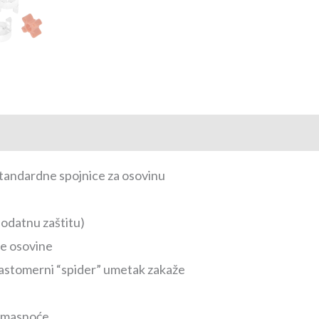
standardne spojnice za osovinu
dodatnu zaštitu)
je osovine
elastomerni “spider” umetak zakaže
 i masnoće