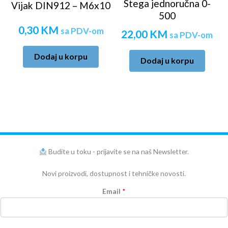
Stega jednoručna 0-
Vijak DIN912 – M6x10
500
0,30
KM
sa PDV-om
22,00
KM
sa PDV-om
Dodaj u korpu
Dodaj u korpu
Budite u toku - prijavite se na naš Newsletter.
Novi proizvodi, dostupnost i tehničke novosti.
Email
*