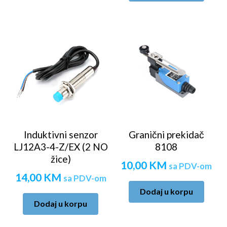
Induktivni senzor
Granični prekidač
LJ12A3-4-Z/EX (2 NO
8108
žice)
10,00
KM
sa PDV-om
14,00
KM
sa PDV-om
Dodaj u korpu
Dodaj u korpu