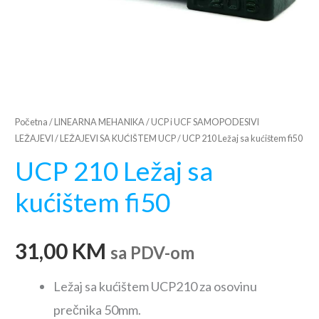
Početna
/
LINEARNA MEHANIKA
/
UCP i UCF SAMOPODESIVI
LEŽAJEVI
/
LEŽAJEVI SA KUĆIŠTEM UCP
/ UCP 210 Ležaj sa kućištem fi50
UCP 210 Ležaj sa
kućištem fi50
31,00
KM
sa PDV-om
Ležaj sa kućištem UCP210 za osovinu
prečnika 50mm.