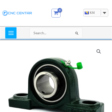
Skip
to
KM
content
Search
for:
UCP
210
Ležaj
sa
kućištem
fi50
količina