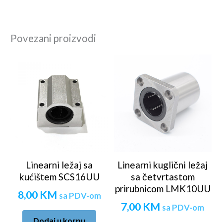
Povezani proizvodi
Linearni ležaj sa
Linearni kuglični ležaj
kućištem SCS16UU
sa četvrtastom
prirubnicom LMK10UU
8,00
KM
sa PDV-om
7,00
KM
sa PDV-om
Dodaj u korpu