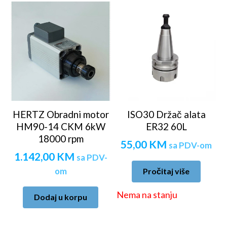
HERTZ Obradni motor
ISO30 Držač alata
HM90-14 CKM 6kW
ER32 60L
18000 rpm
55,00
KM
sa PDV-om
1.142,00
KM
sa PDV-
om
Pročitaj više
Nema na stanju
Dodaj u korpu