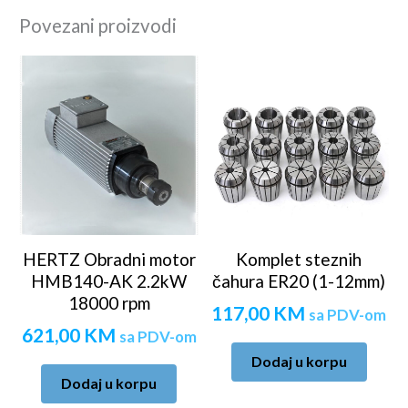
Povezani proizvodi
HERTZ Obradni motor
Komplet steznih
HMB140-AK 2.2kW
čahura ER20 (1-12mm)
18000 rpm
117,00
KM
sa PDV-om
621,00
KM
sa PDV-om
Dodaj u korpu
Dodaj u korpu