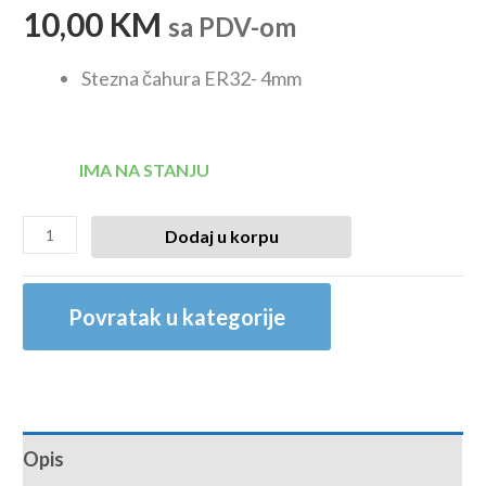
10,00
KM
sa PDV-om
Stezna čahura ER32- 4mm
IMA NA STANJU
Dodaj u korpu
Povratak u kategorije
Opis