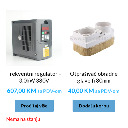
Frekventni regulator –
Otprašivač obradne
3.0kW 380V
glave fi 80mm
607,00
KM
40,00
KM
sa PDV-om
sa PDV-om
Pročitaj više
Dodaj u korpu
Nema na stanju