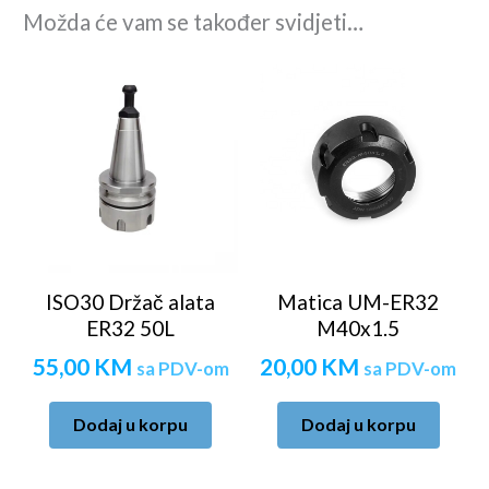
Možda će vam se također svidjeti…
ISO30 Držač alata
Matica UM-ER32
ER32 50L
M40x1.5
55,00
KM
20,00
KM
sa PDV-om
sa PDV-om
Dodaj u korpu
Dodaj u korpu