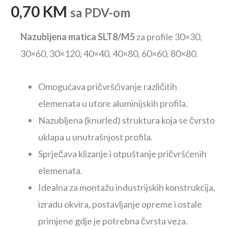
0,70
KM
sa PDV-om
Nazubljena matica SLT8/M5
za profile 30×30,
30×60, 30×120, 40×40, 40×80, 60×60, 80×80.
Omogućava pričvršćivanje različitih
elemenata u utore aluminijskih profila.
Nazubljena (knurled) struktura koja se čvrsto
uklapa u unutrašnjost profila.
Sprječava klizanje i otpuštanje pričvršćenih
elemenata.
Idealna za montažu industrijskih konstrukcija,
izradu okvira, postavljanje opreme i ostale
primjene gdje je potrebna čvrsta veza.