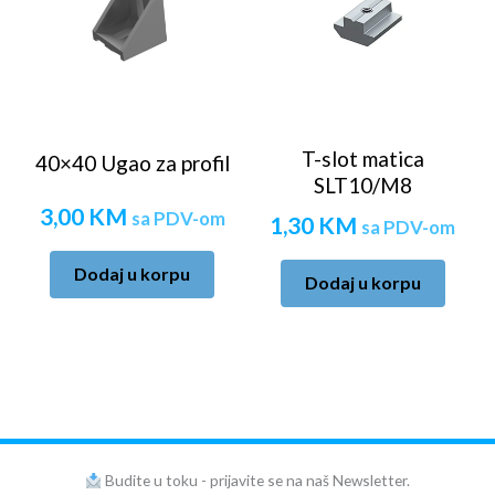
T-slot matica
40×40 Ugao za profil
SLT10/M8
3,00
KM
sa PDV-om
1,30
KM
sa PDV-om
Dodaj u korpu
Dodaj u korpu
Budite u toku - prijavite se na naš Newsletter.