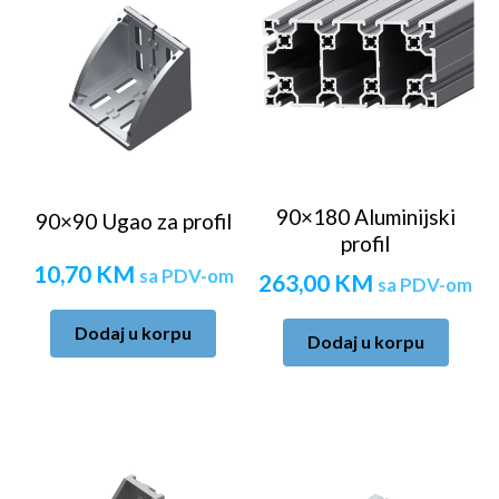
90×180 Aluminijski
90×90 Ugao za profil
profil
10,70
KM
sa PDV-om
263,00
KM
sa PDV-om
Dodaj u korpu
Dodaj u korpu