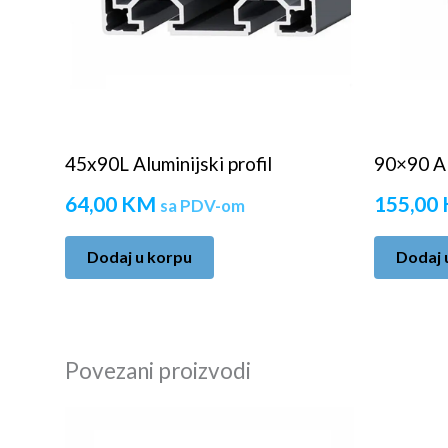
45x90L Aluminijski profil
90×90 Alu
64,00
KM
155,00
sa PDV-om
Dodaj u korpu
Dodaj 
Povezani proizvodi