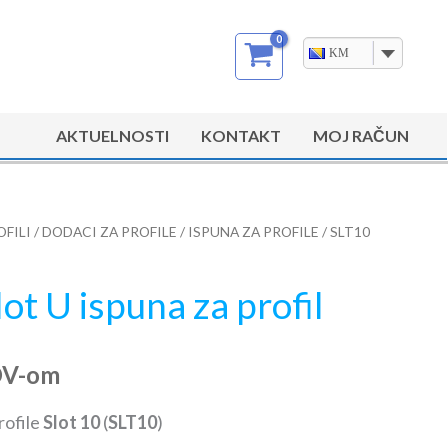
KM
AKTUELNOSTI
KONTAKT
MOJ RAČUN
OFILI
/
DODACI ZA PROFILE
/
ISPUNA ZA PROFILE
/ SLT10
ot U ispuna za profil
DV-om
rofile
Slot 10
(
SLT10
)