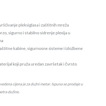
vršćivanje pleksiglasa i zaštitnih mreža
o, sigurno i stabilno sidrenje plexija u
ma
štitne kabine, sigurnosne sisteme i izložbene
aterijal koji pruža uredan završetak i čvrsto
dena cijena je za dužni metar
.
Ispuna se prodaje u
etra dužine.