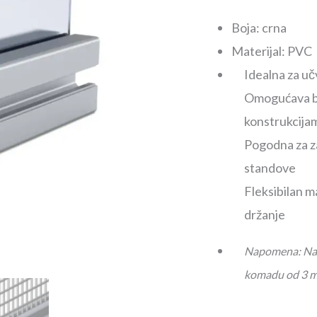
Boja: crna
Materijal: PVC
Idealna za uč
Omogućava brz
konstrukcija
Pogodna za za
standove
Fleksibilan m
držanje
Napomena: Nave
komadu od 3 m