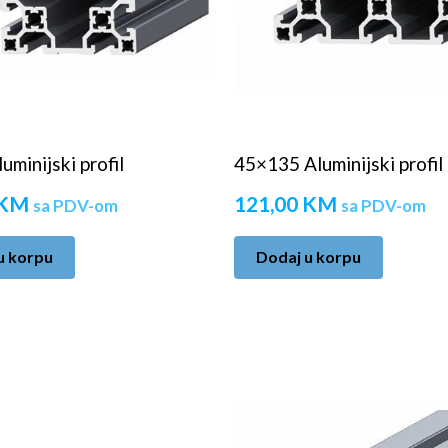
minijski profil
45×135 Aluminijski profil
KM
121,00
KM
sa PDV-om
sa PDV-om
u korpu
Dodaj u korpu