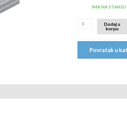
IMA NA STANJU
Dodaj u
korpu
Povratak u kat