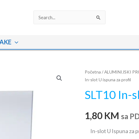
Search
for:
AKE
SLT10
Početna
/
ALUMINIJSKI PR
In-slot U ispuna za profil
In-
slot
SLT10 In-sl
U
ispuna
1,80
KM
za
sa P
profil
količina
In-slot U Ispuna za p