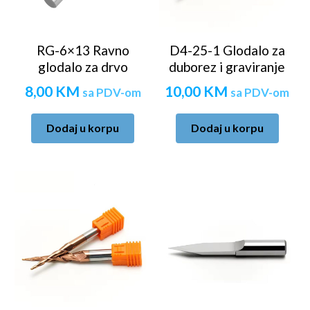
RG-6×13 Ravno
D4-25-1 Glodalo za
glodalo za drvo
duborez i graviranje
8,00
KM
10,00
KM
sa PDV-om
sa PDV-om
Dodaj u korpu
Dodaj u korpu