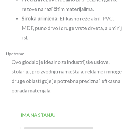
rezove na različitim materijalima.
Široka primjena
: Efikasno reže akril, PVC,
MDF, puno drvo i druge vrste drveta, aluminij
i sl.
Upotreba:
Ovo glodalo je idealno za industrijske uslove,
stolariju, proizvodnju namještaja, reklame i mnoge
druge oblasti gdje je potrebna precizna i efikasna
obrada materijala.
IMA NA STANJU