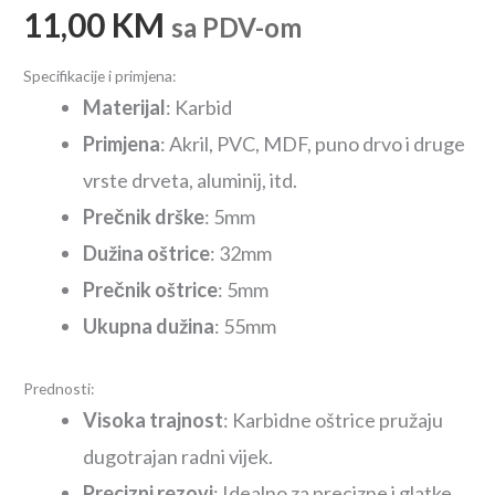
11,00
KM
sa PDV-om
Specifikacije i primjena:
Materijal
: Karbid
Primjena
: Akril, PVC, MDF, puno drvo i druge
vrste drveta, aluminij, itd.
Prečnik drške
: 5mm
Dužina oštrice
: 32mm
Prečnik oštrice
: 5mm
Ukupna dužina
: 55mm
Prednosti:
Visoka trajnost
: Karbidne oštrice pružaju
dugotrajan radni vijek.
Precizni rezovi
: Idealno za precizne i glatke