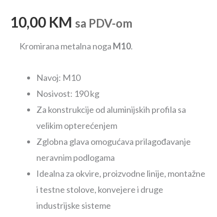
10,00
KM
sa PDV-om
Kromirana metalna noga
M10
.
Navoj: M10
Nosivost: 190 kg
Za konstrukcije od aluminijskih profila sa
velikim opterećenjem
Zglobna glava omogućava prilagođavanje
neravnim podlogama
Idealna za okvire, proizvodne linije, montažne
i testne stolove, konvejere i druge
industrijske sisteme