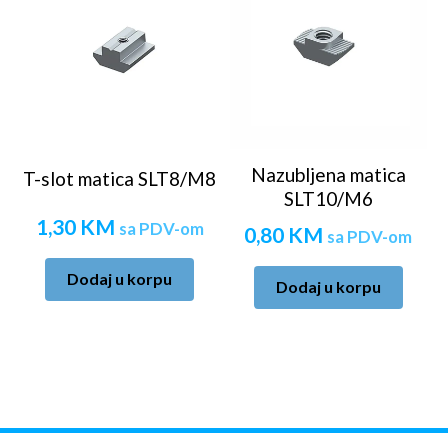
Nazubljena matica
T-slot matica SLT8/M8
SLT10/M6
1,30
KM
sa PDV-om
0,80
KM
sa PDV-om
Dodaj u korpu
Dodaj u korpu