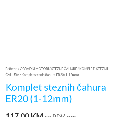
Početna
/
OBRADNI MOTORI
/
STEZNE ČAHURE
/
KOMPLETI STEZNIH
ČAHURA
/ Komplet steznih čahura ER20 (1-12mm)
Komplet steznih čahura
ER20 (1-12mm)
117,00
KM
sa PDV-om