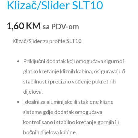
Klizač/Slider SLT10
1,60
KM
sa PDV-om
Klizač/Slider za profile
SLT10
.
Priključni dodatak koji omogućava sigurno i
glatko kretanje kliznih kabina, osiguravajući
stabilnost i precizno vođenje pokretnih
dijelova.
Idealni za aluminijske ili staklene klizne
sisteme gdje dodatak omogućava
kontrolisano i stabilno kretanje gornjih ili
bočnih dijelova kabine.