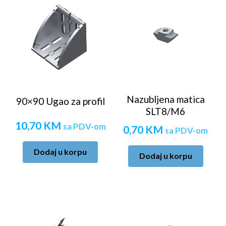
Nazubljena matica
90×90 Ugao za profil
SLT8/M6
10,70
KM
sa PDV-om
0,70
KM
sa PDV-om
Dodaj u korpu
Dodaj u korpu