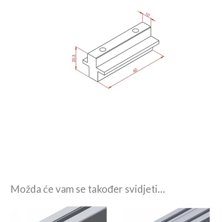
Možda će vam se također svidjeti…