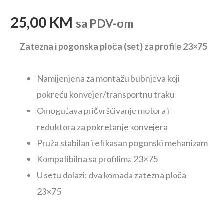
25,00
KM
sa PDV-om
Zatezna i pogonska ploča (set) za profile 23×75
Namijenjena za montažu bubnjeva koji
pokreću konvejer/transportnu traku
Omogućava pričvršćivanje motora i
reduktora za pokretanje konvejera
Pruža stabilan i efikasan pogonski mehanizam
Kompatibilna sa profilima 23×75
U setu dolazi: dva komada zatezna ploča
23×75