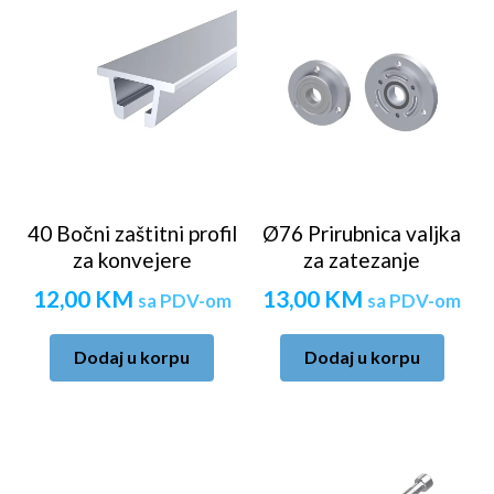
40 Bočni zaštitni profil
Ø76 Prirubnica valjka
za konvejere
za zatezanje
12,00
KM
13,00
KM
sa PDV-om
sa PDV-om
Dodaj u korpu
Dodaj u korpu