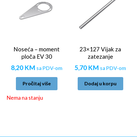
Noseća – moment
23×127 Vijak za
ploča EV 30
zatezanje
8,20
KM
5,70
KM
sa PDV-om
sa PDV-om
Pročitaj više
Dodaj u korpu
Nema na stanju